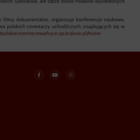
lskich Sybiraków, ale także losów Polaków wysiedlonych
e filmy dokumentalne, organizuje konferencje naukowe,
owa polskich cmentarzy uchodźczych znajdujących się w
//polskiecmentarzewafryce.up.krakow.pl/home