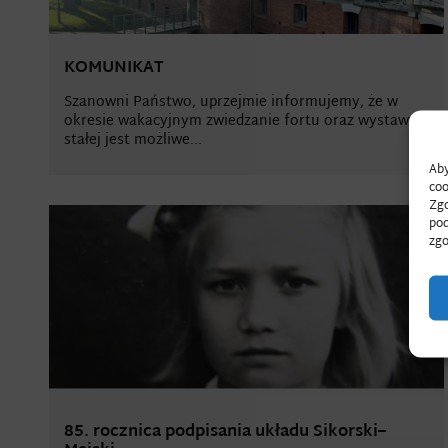
KOMUNIKAT
Szanowni Państwo, uprzejmie informujemy, że w
okresie wakacyjnym zwiedzanie fortu oraz wystawy
stałej jest możliwe...
Aby
coo
Zgo
pod
zgo
85. rocznica podpisania układu Sikorski–