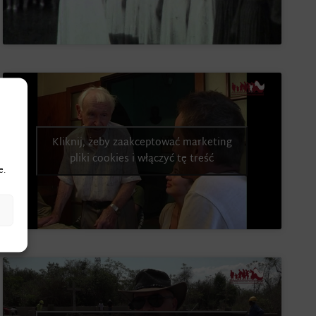
Kliknij, żeby zaakceptować marketing
pliki cookies i włączyć tę treść
e.