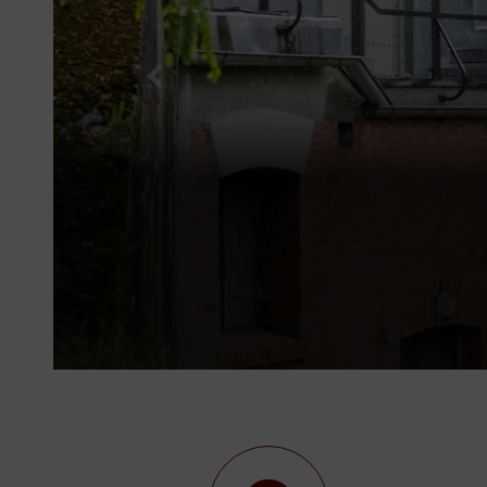
Poprzedni slajd
Wyst