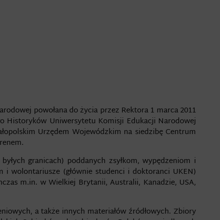
arodowej powołana do życia przez Rektora 1 marca 2011
wego Historyków Uniwersytetu Komisji Edukacji Narodowej
Małopolskim Urzędem Wojewódzkim na siedzibę Centrum
erenem.
i byłych granicach) poddanych zsyłkom, wypędzeniom i
i wolontariusze (głównie studenci i doktoranci UKEN)
as m.in. w Wielkiej Brytanii, Australii, Kanadzie, USA,
eniowych, a także innych materiałów źródłowych. Zbiory