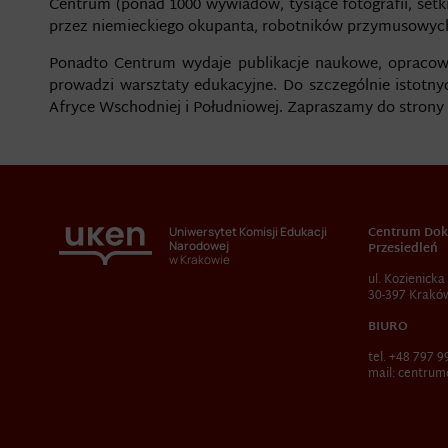
Centrum (ponad 1000 wywiadów, tysiące fotografii, set
przez niemieckiego okupanta, robotników przymusowych w
Ponadto Centrum wydaje publikacje naukowe, opracowuj
prowadzi warsztaty edukacyjne. Do szczególnie istotn
Afryce Wschodniej i Południowej. Zapraszamy do stron
Centrum Dok
Uniwersytet Komisji Edukacji
Narodowej
Przesiedleń
w Krakowie
ul. Kozienicka
30-397 Krakó
BIURO
tel. +48 797 9
mail:
centrum