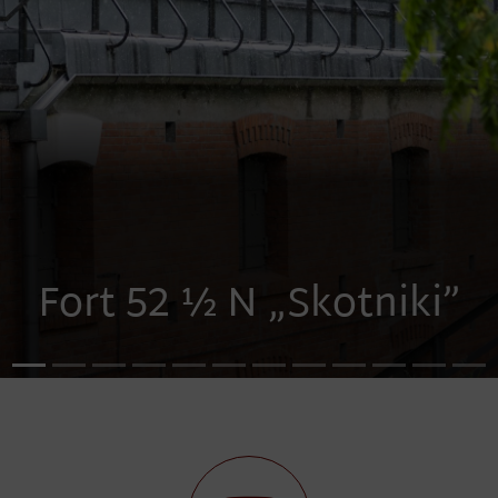
awa "Zesłani na Sybir. Los