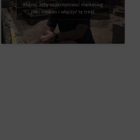
Kliknij, żeby zaakceptować marketing
pliki cookies i włączyć tę treść