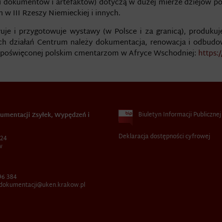
ki dokumentów i artefaktów) dotyczą w dużej mierze dziejów po
 III Rzeszy Niemieckiej i innych.
e i przygotowuje wystawy (w Polsce i za granicą), produkuj
ych działań Centrum należy dokumentacja, renowacja i odbud
y poświęconej polskim cmentarzom w Afryce Wschodniej:
https:
Biuletyn Informacji Publicznej
umentacji Zsyłek, Wypędzeń i
Deklaracja dostępności cyfrowej
 24
w
96 384
dokumentacji@uken.krakow.pl