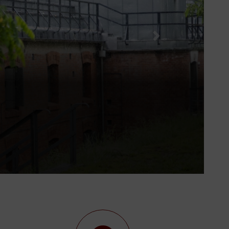
Następny slajd
y..."