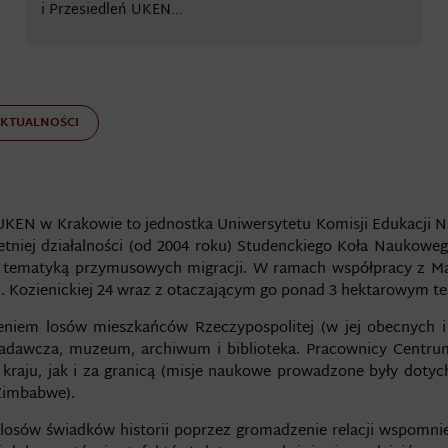
i Przesiedleń UKEN...
AKTUALNOŚCI
UKEN w Krakowie to jednostka Uniwersytetu Komisji Edukacji N
oletniej działalności (od 2004 roku) Studenckiego Koła Nauko
 z tematyką przymusowych migracji. W ramach współpracy z 
ul. Kozienickiej 24 wraz z otaczającym go ponad 3 hektarowym t
nieniem losów mieszkańców Rzeczypospolitej (w jej obecnych 
adawcza, muzeum, archiwum i biblioteka. Pracownicy Centrum 
raju, jak i za granicą (misje naukowe prowadzone były dotychcz
 Zimbabwe).
losów świadków historii poprzez gromadzenie relacji wspomni