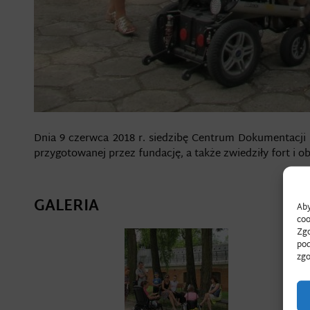
Dnia 9 czerwca 2018 r. siedzibę Centrum Dokumentacji Z
przygotowanej przez fundację, a także zwiedziły fort i o
GALERIA
Aby
coo
Zgo
pod
zgo