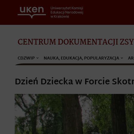
Uniwersytet Komisji
Edukacji Narodowej
w Krakowie
CENTRUM DOKUMENTACJI ZSYŁ
CDZWIP
NAUKA, EDUKACJA, POPULARYZACJA
AR
Dzień Dziecka w Forcie Skot