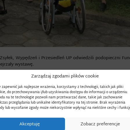
syłek, Wypędzeń i Przesiedleń UP odwiedzili podopieczni Funda
bejrzały wystawę.
Zarządzaj zgodami plików cookie
 zapewnić jak najlepsze wrażenia, korzystamy z technologii, takich jak pliki
kie, do przechowywania i/lub uzyskiwania dostępu do informacji o urządzeniu.
da na te technologie pozwoli nam przetwarzać dane, takie jak zachowanie
czas przeglądania lub unikalne identyfikatory na tej stronie. Brak wyrażenia
dy lub wycofanie zgody może niekorzystnie wpłynąć na niektóre cechy i funkcj
Akceptuję
Zobacz preferencje