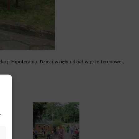
cji Hipoterapia. Dzieci wzięły udział w grze terenowej,
e.